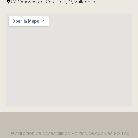
C/ Cánovas del Castillo, 4, 4º, Valladolid
e
Declaración de accesibilidad
Política de cookies
Política
|
|